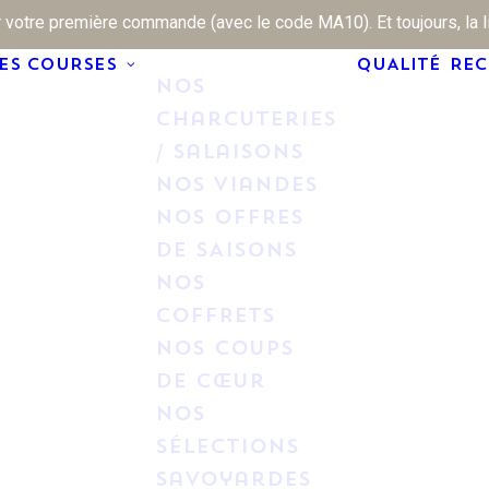
 votre première commande (avec le code MA10). Et toujours, la liv
MES COURSES
QUALITÉ
REC
Nos
Charcuteries
/ Salaisons
Nos Viandes
NOS OFFRES
DE SAISONS
NOS
COFFRETS
Nos Coups
de cœur
Nos
Sélections
savoyardes