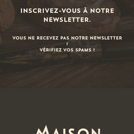
INSCRIVEZ-VOUS À NOTRE
AJOUTER AU PANIER
NEWSLETTER.
Coffret Apéritif Gourmand
69,00
€
VOUS NE RECEVEZ PAS NOTRE NEWSLETTER
!
VÉRIFIEZ VOS SPAMS !