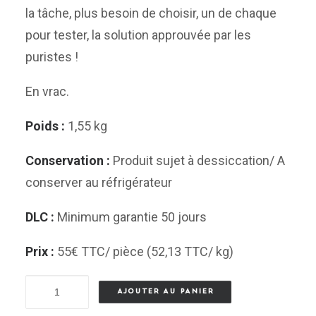
la tâche, plus besoin de choisir, un de chaque
pour tester, la solution approuvée par les
puristes !
En vrac.
Poids :
1,55 kg
Conservation :
Produit sujet à dessiccation/ A
conserver au réfrigérateur
DLC :
Minimum garantie 50 jours
Prix :
55€ TTC/ pièce (52,13 TTC/ kg)
quantité
AJOUTER AU PANIER
de