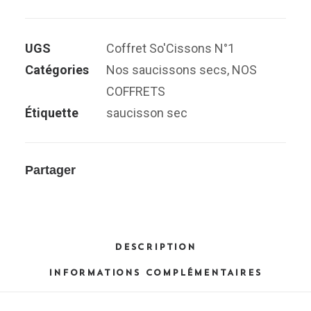
Coffret
So'Cissons
UGS
Coffret So'Cissons N°1
N°1
Catégories
Nos saucissons secs
,
NOS
COFFRETS
Étiquette
saucisson sec
Partager
DESCRIPTION
INFORMATIONS COMPLÉMENTAIRES