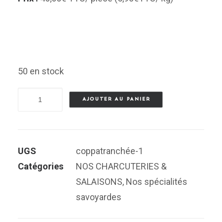
50 en stock
quantité
AJOUTER AU PANIER
de
Plateau
de
UGS
coppatranchée-1
Coppa
Catégories
NOS CHARCUTERIES &
Tranchée
SALAISONS
,
Nos spécialités
savoyardes