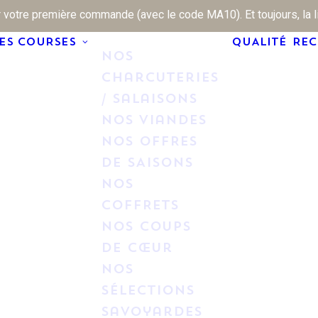
 votre première commande (avec le code MA10). Et toujours, la liv
MES COURSES
QUALITÉ
REC
Nos
Charcuteries
/ Salaisons
Nos Viandes
NOS OFFRES
DE SAISONS
NOS
COFFRETS
Nos Coups
de cœur
Nos
Sélections
savoyardes